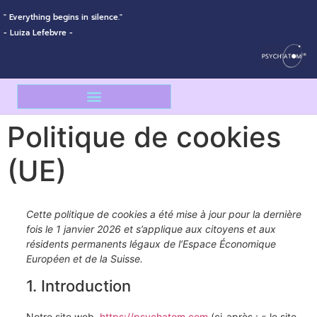
" Everything begins in silence."
- Luiza Lefebvre -
Politique de cookies
À PROPOS DE PSYCH’ATOM®
CE QUI SE PARTAGE À L’EXTÉRIEUR
(UE)
Cette politique de cookies a été mise à jour pour la dernière
fois le 1 janvier 2026 et s’applique aux citoyens et aux
résidents permanents légaux de l’Espace Économique
Européen et de la Suisse.
1. Introduction
Notre site web,
https://psychatom.com
(ci-après : « le site