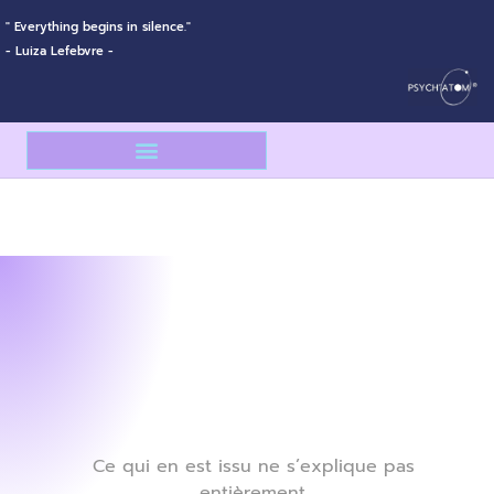
" Everything begins in silence."
- Luiza Lefebvre -
À PROPOS DE PSYCH’ATOM®
CE QUI SE PARTAGE À L’EXTÉRIEUR
Ce qui en est issu ne s’explique pas
entièrement.